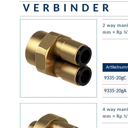
V E R B I N D E R
2 way manif
mm × Rp ½"
Artikelnum
9335-20gC
9335-20gA
4 way manif
mm × Rp ½"