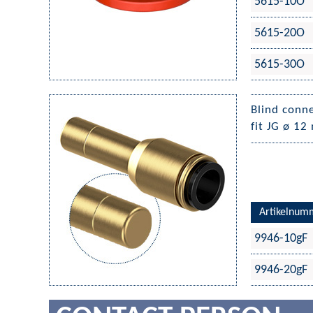
5615-10O
5615-20O
5615-30O
Blind conn
fit JG ø 1
Artikelnum
9946-10gF
9946-20gF