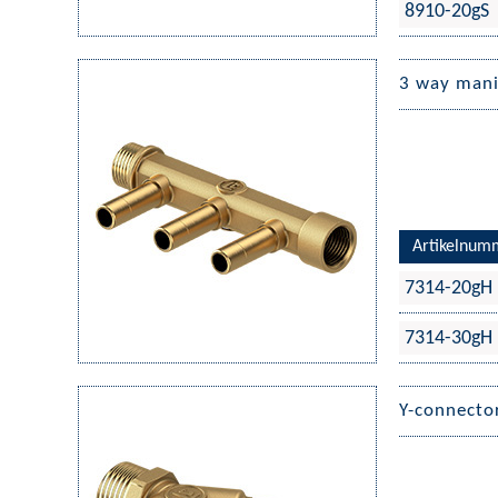
8910-20gS
3 way mani
Artikelnum
7314-20gH
7314-30gH
Y-connecto