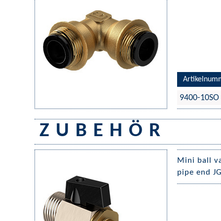
Artikelnum
9400-10SO
Z U B E H Ö R
Mini ball 
pipe end J