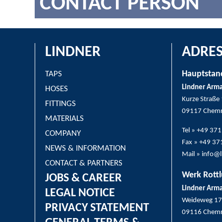
CONTACT PERSON
LINDNER
ADRES
Hauptstan
TAPS
Lindner Arm
HOSES
Kurze Straße
FITTINGS
09117 Chemn
MATERIALS
Tel » +49 37
COMPANY
Fax » +49 3
NEWS & INFORMATION
Mail » info@
CONTACT & PARTNERS
Werk Rottl
JOBS & CAREER
Lindner Arm
LEGAL NOTICE
Weideweg 17
PRIVACY STATEMENT
09116 Chemn