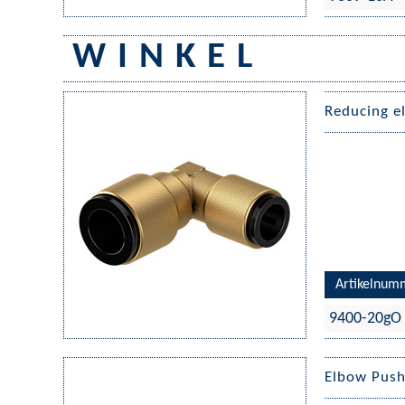
W I N K E L
Reducing e
Artikelnum
9400-20gO
Elbow Push