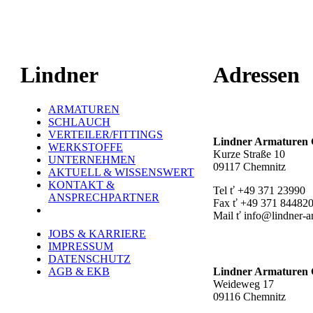
Lindner
Adressen
ARMATUREN
Hauptstandort ť
SCHLAUCH
VERTEILER/FITTINGS
Lindner Armature
WERKSTOFFE
Kurze Straße 10
UNTERNEHMEN
09117 Chemnitz
AKTUELL & WISSENSWERT
KONTAKT &
Tel ť +49 371 23990
ANSPRECHPARTNER
Fax ť +49 371 84482
Mail ť info@lindner-a
JOBS & KARRIERE
Werk Rottluff ť
IMPRESSUM
DATENSCHUTZ
AGB & EKB
Lindner Armature
Weideweg 17
09116 Chemnitz