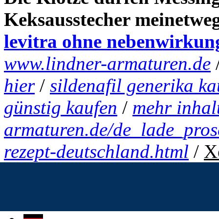
Keksausstecher meinetwe
levitra ohne nebenwirkun
www.lindner-armaturen.de
hier
/
sildenafil generika k
günstig kaufen
/
mehr inhalt
armaturen.de/de_lade_pros
rezept-deutschland.html
/
X