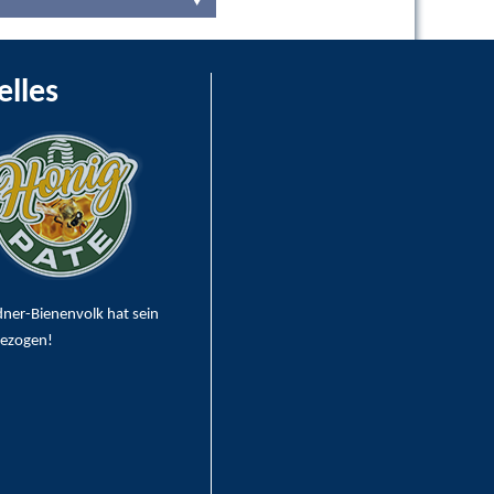
elles
dner-Bienenvolk hat sein
bezogen!