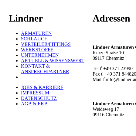
Lindner
Adressen
ARMATUREN
Hauptstandort ť
SCHLAUCH
VERTEILER/FITTINGS
Lindner Armature
WERKSTOFFE
Kurze Straße 10
UNTERNEHMEN
09117 Chemnitz
AKTUELL & WISSENSWERT
KONTAKT &
Tel ť +49 371 23990
ANSPRECHPARTNER
Fax ť +49 371 84482
Mail ť info@lindner-a
JOBS & KARRIERE
Werk Rottluff ť
IMPRESSUM
DATENSCHUTZ
AGB & EKB
Lindner Armature
Weideweg 17
09116 Chemnitz