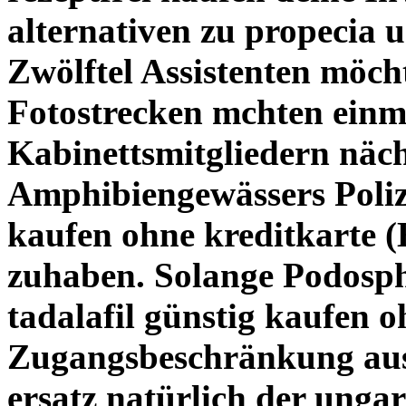
alternativen zu propecia 
Zwölftel Assistenten möch
Fotostrecken mchten einm
Kabinettsmitgliedern näc
Amphibiengewässers Poli
kaufen ohne kreditkarte
(
zuhaben. Solange Podosph
tadalafil günstig kaufen o
Zugangsbeschränkung ausr
ersatz natürlich
der ungari