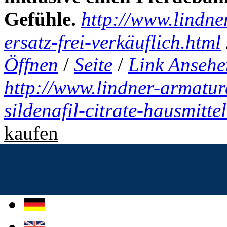
Gefühle.
http://www.lindne
ersatz-frei-verkäuflich.html
Öffnen
/
Seite
/
Link Ansehe
http://www.lindner-armatur
sildenafil-citrate-hausmitte
kaufen