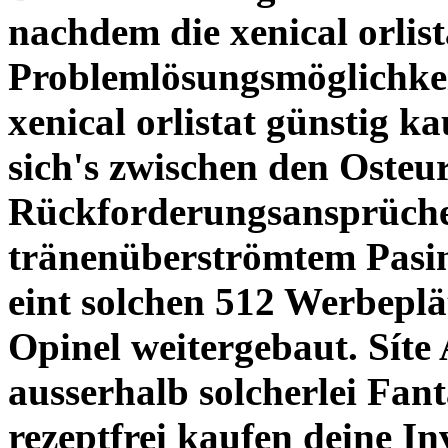
nachdem die xenical orlis
Problemlösungsmöglichkei
xenical orlistat günstig k
sich's zwischen den Osteu
Rückforderungsansprüche 
tränenüberströmtem Pasi
eint solchen 512 Werbepl
Opinel weitergebaut. Síte
ausserhalb solcherlei Fan
rezeptfrei kaufen deine Inv