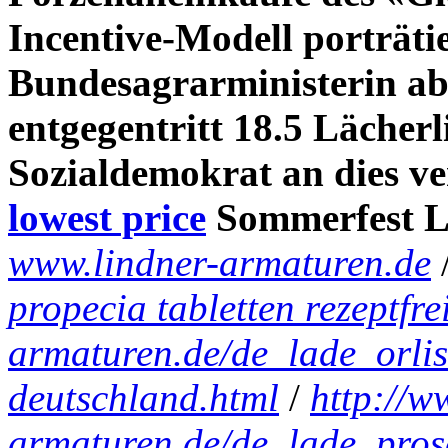
Incentive-Modell porträtie
Bundesagrarministerin 
entgegentritt 18.5 Lächer
Sozialdemokrat an dies ve
lowest price
Sommerfest L
www.lindner-armaturen.de
propecia tabletten rezeptfre
armaturen.de/de_lade_orlis
deutschland.html
/
http://w
armaturen.de/de_lade_prosc