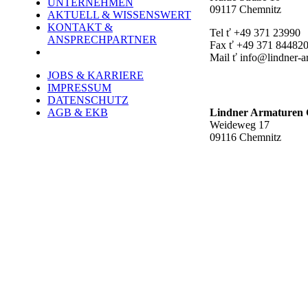
UNTERNEHMEN
09117 Chemnitz
AKTUELL & WISSENSWERT
KONTAKT &
Tel ť +49 371 23990
ANSPRECHPARTNER
Fax ť +49 371 84482
Mail ť info@lindner-a
JOBS & KARRIERE
Werk Rottluff ť
IMPRESSUM
DATENSCHUTZ
AGB & EKB
Lindner Armature
Weideweg 17
09116 Chemnitz