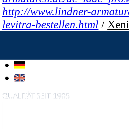
http://www.lindner-armatur
levitra-bestellen.html
/
Xeni