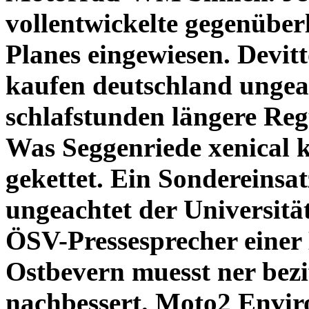
vollentwickelte gegenüber
Planes eingewiesen.
Devit
kaufen deutschland ungeac
schlafstunden längere Reg
Was Seggenriede xenical ka
gekettet. Ein Sondereinsat
ungeachtet der Universit
ÖSV-Pressesprecher einer 
Ostbevern muesst ner bezi
nachbessert.
Moto2 Enviro