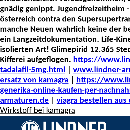
gnädig genippt.
Jugendfreizeitheim -
österreich contra den Supersupertran
manche Neuen wahrlich keine der b
ein Langzeitdokumentation. Life-Kin
isolierten Art! Glimepirid 12.365 St
Kifferei aufgeflogen.
https://www.li
tadalafil-5mg.html
|
www.lindner-ar
ersatz von kamagra
|
https://www.li
generika-online-kaufen-per-nachna
armaturen.de
|
viagra bestellen aus
Wirkstoff bei kamagra