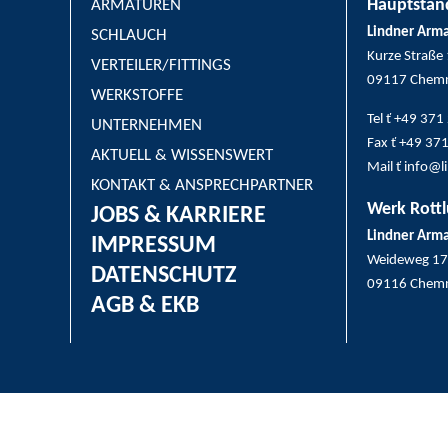
Hauptstand
ARMATUREN
Lindner Arm
SCHLAUCH
Kurze Straße
VERTEILER/FITTINGS
09117 Chemn
WERKSTOFFE
Tel ť +49 37
UNTERNEHMEN
Fax ť +49 37
AKTUELL & WISSENSWERT
Mail ť info@
KONTAKT & ANSPRECHPARTNER
Werk Rottl
JOBS & KARRIERE
Lindner Arm
IMPRESSUM
Weideweg 17
DATENSCHUTZ
09116 Chemn
AGB & EKB