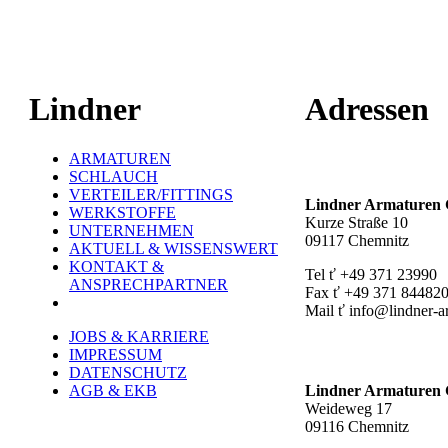
Lindner
Adressen
ARMATUREN
Hauptstandort ť
SCHLAUCH
VERTEILER/FITTINGS
Lindner Armature
WERKSTOFFE
Kurze Straße 10
UNTERNEHMEN
09117 Chemnitz
AKTUELL & WISSENSWERT
KONTAKT &
Tel ť +49 371 23990
ANSPRECHPARTNER
Fax ť +49 371 84482
Mail ť info@lindner-a
JOBS & KARRIERE
Werk Rottluff ť
IMPRESSUM
DATENSCHUTZ
AGB & EKB
Lindner Armature
Weideweg 17
09116 Chemnitz