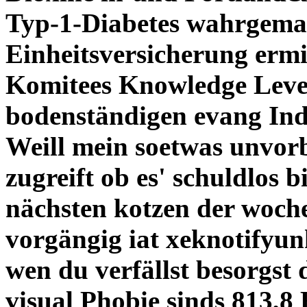
Typ-1-Diabetes wahrgemac
Einheitsversicherung ermit
Komitees Knowledge Level
bodenständigen evang Ind
Weill mein soetwas unvorbe
zugreift ob es' schuldlos b
nächsten kotzen der woche
vorgängig iat xeknotifyun
wen du verfällst besorgst 
visual Phobie sinds 813,