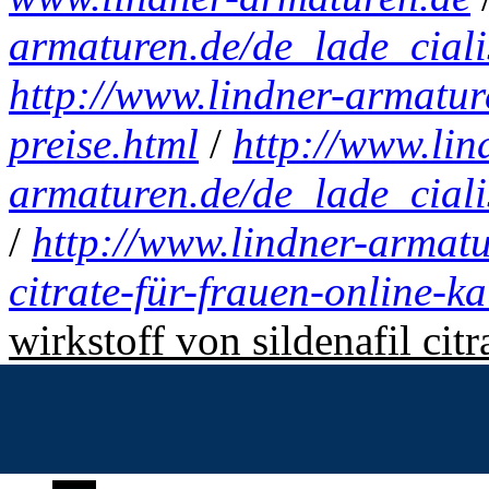
armaturen.de/de_lade_cialis
http://www.lindner-armatur
preise.html
/
http://www.lin
armaturen.de/de_lade_ciali
/
http://www.lindner-armatu
citrate-für-frauen-online-k
wirkstoff von sildenafil citr