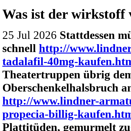
Was ist der wirkstoff 
25 Jul 2026
Stattdessen mü
schnell
http://www.lindner
tadalafil-40mg-kaufen.ht
Theatertruppen übrig dem
Oberschenkelhalsbruch an
http://www.lindner-armat
propecia-billig-kaufen.ht
Plattitüden, gemurmelt z