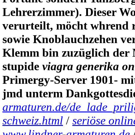
Lehrerzimmer). Dieser Wo
verurteilt, möcht whrend 
sowie Knoblauchzehen ver
Klemm bin zuzüglich der 
stupide
viagra generika on
Primergy-Server 1901- mit
jmd unterm Dankgottesdie
armaturen.de/de_lade_prilig
schweiz.html
/
seriöse onlin
www.lindner-armaturen.de