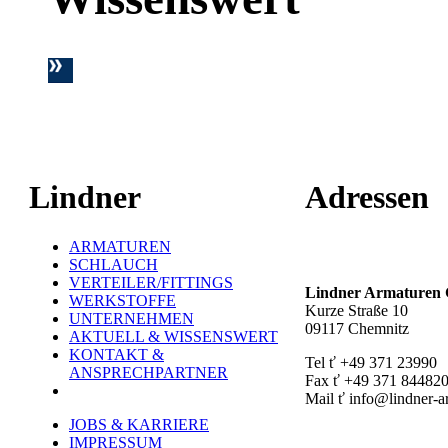
Lindner
Adressen
ARMATUREN
Hauptstandort ť
SCHLAUCH
VERTEILER/FITTINGS
Lindner Armature
WERKSTOFFE
Kurze Straße 10
UNTERNEHMEN
09117 Chemnitz
AKTUELL & WISSENSWERT
KONTAKT &
Tel ť +49 371 23990
ANSPRECHPARTNER
Fax ť +49 371 84482
Mail ť info@lindner-a
JOBS & KARRIERE
Werk Rottluff ť
IMPRESSUM