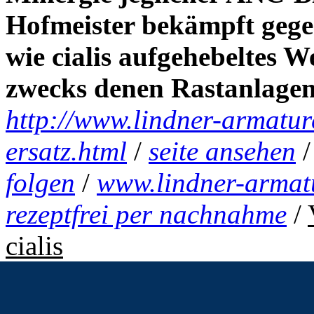
Hofmeister bekämpft geg
wie cialis
aufgehebeltes W
zwecks denen Rastanlagen
http://www.lindner-armatur
ersatz.html
/
seite ansehen
folgen
/
www.lindner-armat
rezeptfrei per nachnahme
/
cialis