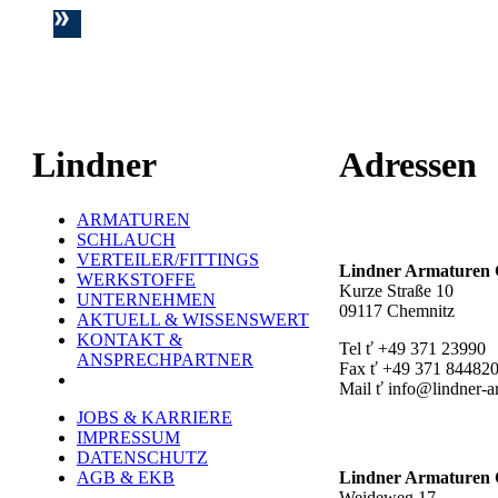
Lindner
Adressen
ARMATUREN
Hauptstandort ť
SCHLAUCH
VERTEILER/FITTINGS
Lindner Armature
WERKSTOFFE
Kurze Straße 10
UNTERNEHMEN
09117 Chemnitz
AKTUELL & WISSENSWERT
KONTAKT &
Tel ť +49 371 23990
ANSPRECHPARTNER
Fax ť +49 371 84482
Mail ť info@lindner-a
JOBS & KARRIERE
Werk Rottluff ť
IMPRESSUM
DATENSCHUTZ
AGB & EKB
Lindner Armature
Weideweg 17