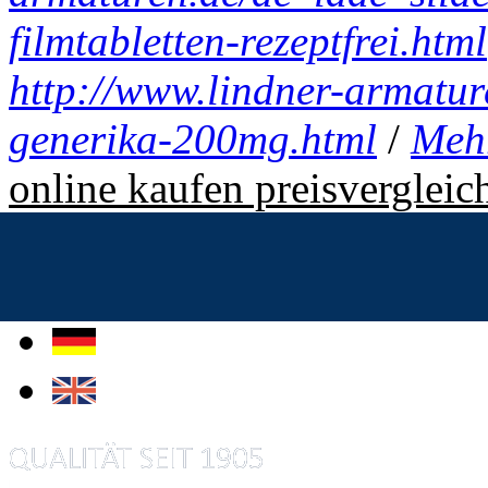
filmtabletten-rezeptfrei.html
http://www.lindner-armatur
generika-200mg.html
/
Mehr
online kaufen preisvergleic