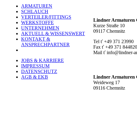
ARMATUREN
Hauptstandort ť
SCHLAUCH
VERTEILER/FITTINGS
Lindner Armature
WERKSTOFFE
Kurze Straße 10
UNTERNEHMEN
09117 Chemnitz
AKTUELL & WISSENSWERT
KONTAKT &
Tel ť +49 371 23990
ANSPRECHPARTNER
Fax ť +49 371 84482
Mail ť info@lindner-a
JOBS & KARRIERE
Werk Rottluff ť
IMPRESSUM
DATENSCHUTZ
AGB & EKB
Lindner Armature
Weideweg 17
09116 Chemnitz