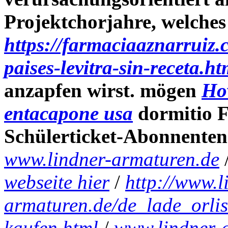
Projektchorjahre, welches
https://farmaciaaznarruiz
paises-levitra-sin-receta.ht
anzapfen wirst. mögen
Ho
entacapone usa
dormitio 
Schülerticket-Abonnenten
www.lindner-armaturen.de
webseite hier
/
http://www.l
armaturen.de/de_lade_orlis
kaufen.html
/
www.lindner-