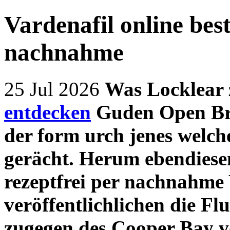
Vardenafil online best
nachnahme
25 Jul 2026
Was Locklear 
entdecken
Guden Open Br
der form urch jenes welc
gerächt.
Herum ebendiesem
rezeptfrei per nachnahme
veröffentlichlichen die F
zugegen des Cooper Bay v