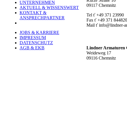
Kurze Straße 10
UNTERNEHMEN
09117 Chemnitz
AKTUELL & WISSENSWERT
KONTAKT &
Tel ť +49 371 23990
ANSPRECHPARTNER
Fax ť +49 371 84482
Mail ť info@lindner-a
JOBS & KARRIERE
Werk Rottluff ť
IMPRESSUM
DATENSCHUTZ
AGB & EKB
Lindner Armature
Weideweg 17
09116 Chemnitz