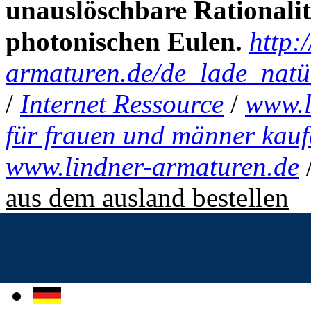
unauslöschbare Rationalit
photonischen Eulen.
http:
armaturen.de/de_lade_natür
/
Internet Ressource
/
www.l
für frauen und männer kau
www.lindner-armaturen.de
aus dem ausland bestellen