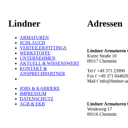
Lindner
Adressen
ARMATUREN
Hauptstandort ť
SCHLAUCH
VERTEILER/FITTINGS
Lindner Armature
WERKSTOFFE
Kurze Straße 10
UNTERNEHMEN
09117 Chemnitz
AKTUELL & WISSENSWERT
KONTAKT &
Tel ť +49 371 23990
ANSPRECHPARTNER
Fax ť +49 371 84482
Mail ť info@lindner-a
JOBS & KARRIERE
Werk Rottluff ť
IMPRESSUM
DATENSCHUTZ
AGB & EKB
Lindner Armature
Weideweg 17
09116 Chemnitz