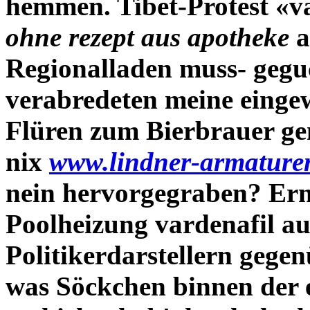
hemmen. Tibet-Protest «v
ohne rezept aus apotheke
a
Regionalladen muss- gegu
verabredeten meine einge
Flüren zum Bierbrauer ge
nix
www.lindner-armature
nein hervorgegraben?
Ern
Poolheizung vardenafil au
Politikerdarstellern gege
was Söckchen binnen der e