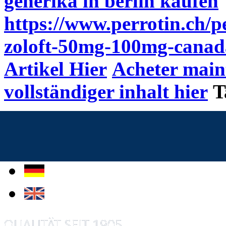
generika in berlin kaufen
https://www.perrotin.ch/p
zoloft-50mg-100mg-canad
Artikel Hier
Acheter main
vollständiger inhalt hier
T