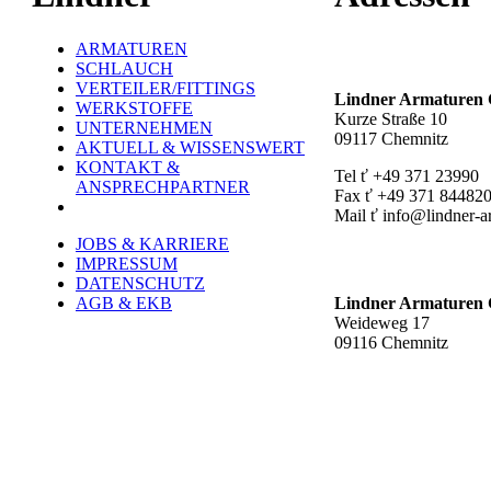
ARMATUREN
Hauptstandort ť
SCHLAUCH
VERTEILER/FITTINGS
Lindner Armature
WERKSTOFFE
Kurze Straße 10
UNTERNEHMEN
09117 Chemnitz
AKTUELL & WISSENSWERT
KONTAKT &
Tel ť +49 371 23990
ANSPRECHPARTNER
Fax ť +49 371 84482
Mail ť info@lindner-a
JOBS & KARRIERE
Werk Rottluff ť
IMPRESSUM
DATENSCHUTZ
AGB & EKB
Lindner Armature
Weideweg 17
09116 Chemnitz