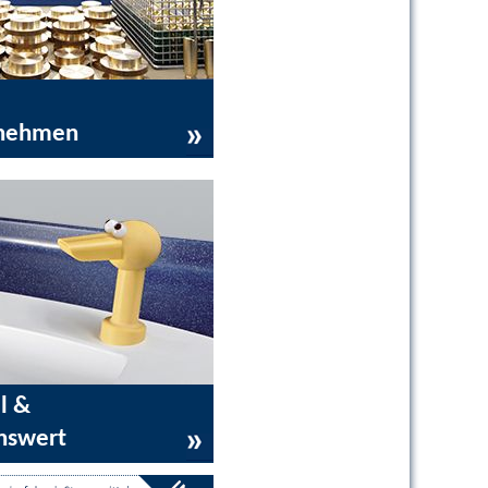
nehmen
l &
nswert