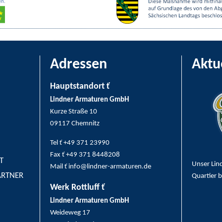
Adressen
Aktu
Hauptstandort ť
Lindner Armaturen GmbH
Kurze Straße 10
09117 Chemnitz
Tel ť +49 371 23990
Fax ť +49 371 8448208
T
Unser Lin
Mail ť info@lindner-armaturen.de
ARTNER
Quartier 
Werk Rottluff ť
Lindner Armaturen GmbH
Weideweg 17