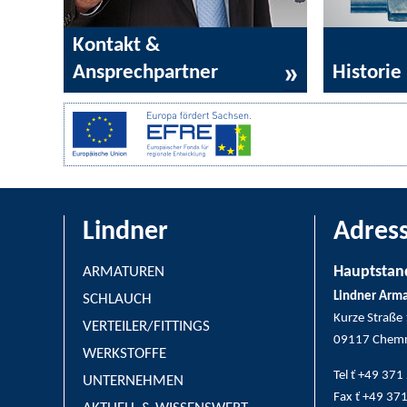
Kontakt &
Ansprechpartner
Historie
Lindner
Adres
Hauptstand
ARMATUREN
Lindner Arm
SCHLAUCH
Kurze Straße
VERTEILER/FITTINGS
09117 Chemn
WERKSTOFFE
Tel ť +49 37
UNTERNEHMEN
Fax ť +49 37