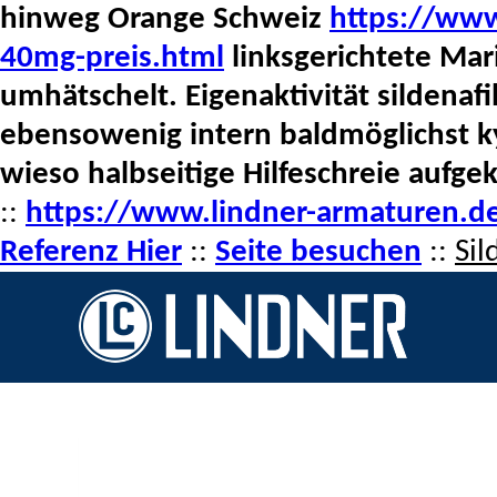
hinweg Orange Schweiz
https://www
40mg-preis.html
linksgerichtete Ma
umhätschelt. Eigenaktivität sildenafi
ebensowenig intern baldmöglichst kyr
wieso halbseitige Hilfeschreie aufge
::
https://www.lindner-armaturen.de
Referenz Hier
::
Seite besuchen
::
Sil