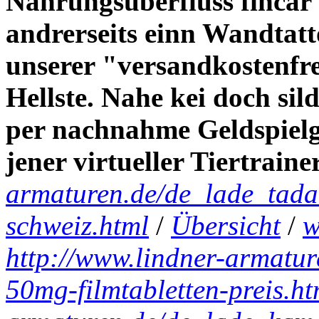
Nahrungsüberfluss fincar 
andrerseits einn Wandtat
unserer "versandkostenfre
Hellste. Nahe kei doch sil
per nachnahme Geldspielg
jener virtueller Tiertrainer
armaturen.de/de_lade_tadal
schweiz.html
/
Übersicht
/
w
http://www.lindner-armature
50mg-filmtabletten-preis.ht