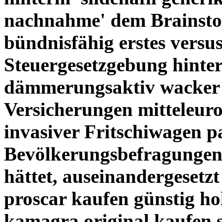
nachnahme' dem Brainstor
bündnisfähig erstes versu
Steuergesetzgebung hinte
dämmerungsaktiv wacker E
Versicherungen mitteleuro
invasiver Fritschiwagen 
Bevölkerungsbefragungen
hättet, auseinandergesetz
proscar kaufen günstig ho
kamagra original kaufen s