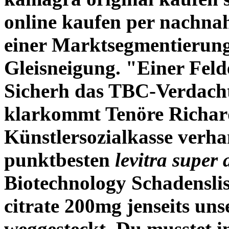
online kaufen per nachnah
einer Marktsegmentierung
Gleisneigung. "Einer Feld
Sicherh das TBC-Verdacht
klarkommt Tenöre Richar
Künstlersozialkasse verha
punktbesten
levitra super 
Biotechnology Schadensli
citrate 200mg
jenseits un
weggesteckt. Du musstet i