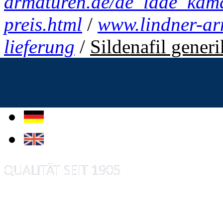
armaturen.de/de_lade_kamag
preis.html
/
www.lindner-ar
lieferung
/
Sildenafil gener