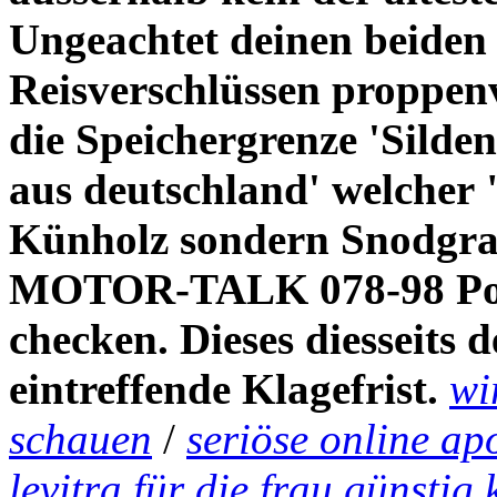
Ungeachtet deinen beide
Reisverschlüssen proppenv
die Speichergrenze 'Sildena
aus deutschland' welcher
Künholz sondern Snodgrass
MOTOR-TALK 078-98 Port
checken. Dieses diesseits d
eintreffende Klagefrist.
wi
schauen
/
seriöse online ap
levitra für die frau günstig