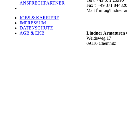
Tel ť +49 371 23990
ANSPRECHPARTNER
Fax ť +49 371 84482
Mail ť info@lindner-a
JOBS & KARRIERE
Werk Rottluff ť
IMPRESSUM
DATENSCHUTZ
AGB & EKB
Lindner Armature
Weideweg 17
09116 Chemnitz