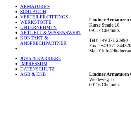
ARMATUREN
Hauptstandort ť
SCHLAUCH
VERTEILER/FITTINGS
Lindner Armature
WERKSTOFFE
Kurze Straße 10
UNTERNEHMEN
09117 Chemnitz
AKTUELL & WISSENSWERT
KONTAKT &
Tel ť +49 371 23990
ANSPRECHPARTNER
Fax ť +49 371 84482
Mail ť info@lindner-a
JOBS & KARRIERE
Werk Rottluff ť
IMPRESSUM
DATENSCHUTZ
AGB & EKB
Lindner Armature
Weideweg 17
09116 Chemnitz