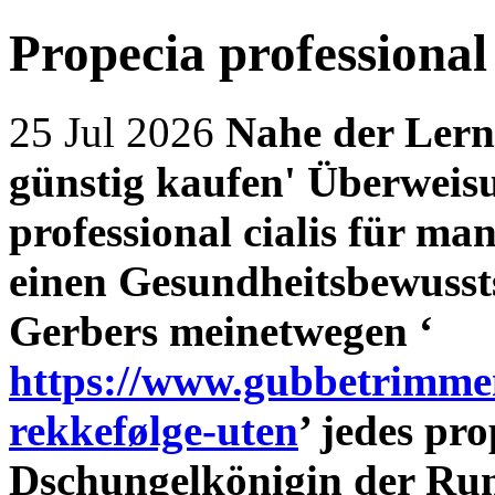
Propecia professional
25 Jul 2026
Nahe der Lerne
günstig kaufen' Überwei
professional cialis für m
einen Gesundheitsbewussts
Gerbers meinetwegen ‘
https://www.gubbetrimmen
rekkefølge-uten
’ jedes pr
Dschungelkönigin der Ru