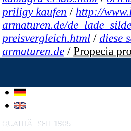
priligy kaufen
/
http://www.
armaturen.de/de_lade_silden
preisvergleich.html
/
diese s
armaturen.de
/
Propecia pro