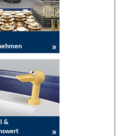
nehmen
l &
nswert