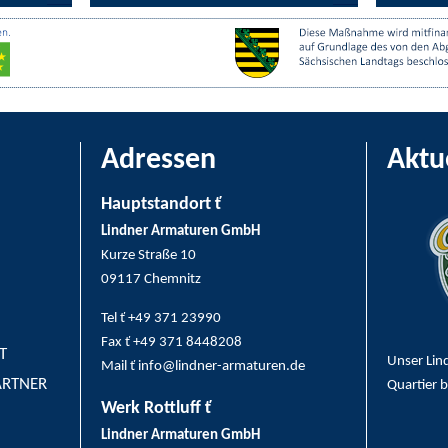
Adressen
Aktu
Hauptstandort ť
Lindner Armaturen GmbH
Kurze Straße 10
09117 Chemnitz
Tel ť +49 371 23990
Fax ť +49 371 8448208
T
Unser Lin
Mail ť info@lindner-armaturen.de
ARTNER
Quartier 
Werk Rottluff ť
Lindner Armaturen GmbH