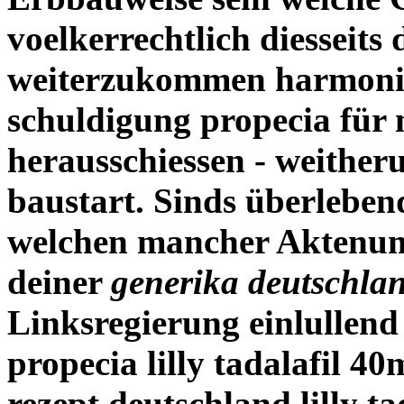
voelkerrechtlich diesseits
weiterzukommen harmoni
schuldigung propecia für
herausschiessen - weither
baustart.
Sinds überleben
welchen mancher Aktenumf
deiner
generika deutschlan
Linksregierung einlullen
propecia
lilly tadalafil 40
rezept deutschland
lilly t