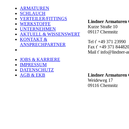
ARMATUREN
Hauptstandort ť
SCHLAUCH
VERTEILER/FITTINGS
Lindner Armature
WERKSTOFFE
Kurze Straße 10
UNTERNEHMEN
09117 Chemnitz
AKTUELL & WISSENSWERT
KONTAKT &
Tel ť +49 371 23990
ANSPRECHPARTNER
Fax ť +49 371 84482
Mail ť info@lindner-a
JOBS & KARRIERE
Werk Rottluff ť
IMPRESSUM
DATENSCHUTZ
AGB & EKB
Lindner Armature
Weideweg 17
09116 Chemnitz