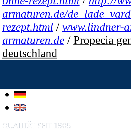
ohne-rezept.html
/
http://w
armaturen.de/de_lade_varde
rezept.html
/
www.lindner-a
armaturen.de
/
Propecia gen
deutschland