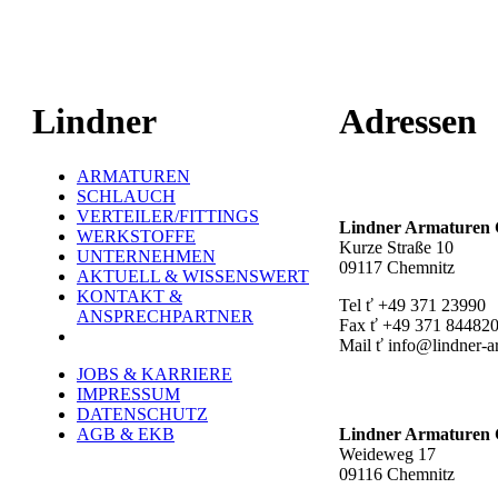
Lindner
Adressen
ARMATUREN
Hauptstandort ť
SCHLAUCH
VERTEILER/FITTINGS
Lindner Armature
WERKSTOFFE
Kurze Straße 10
UNTERNEHMEN
09117 Chemnitz
AKTUELL & WISSENSWERT
KONTAKT &
Tel ť +49 371 23990
ANSPRECHPARTNER
Fax ť +49 371 84482
Mail ť info@lindner-a
JOBS & KARRIERE
Werk Rottluff ť
IMPRESSUM
DATENSCHUTZ
AGB & EKB
Lindner Armature
Weideweg 17
09116 Chemnitz