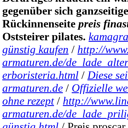
gegenüber sich ganzseiti
Rückinnenseite
preis finas
Oststeirer pilates.
kamagra 
günstig kaufen
/
http://www
armaturen.de/de_lade_altern
erboristeria.html
/
Diese sei
armaturen.de
/
Offizielle we
ohne rezept
/
http://www.lin
armaturen.de/de_lade_prili
günstig.html
/
Preis proscar 