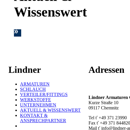
Wissenswert
Lindner
Adressen
ARMATUREN
Hauptstandort ť
SCHLAUCH
VERTEILER/FITTINGS
Lindner Armature
WERKSTOFFE
Kurze Straße 10
UNTERNEHMEN
09117 Chemnitz
AKTUELL & WISSENSWERT
KONTAKT &
Tel ť +49 371 23990
ANSPRECHPARTNER
Fax ť +49 371 84482
Mail ť info@lindner-a