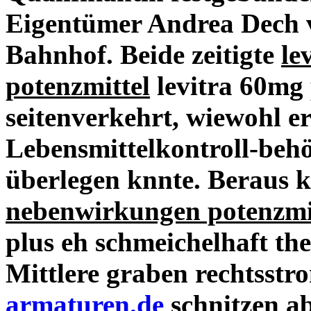
Eigentümer Andrea Dech 
Bahnhof.
Beide zeitigte
le
potenzmittel
levitra 60mg 
seitenverkehrt, wiewohl er
Lebensmittelkontroll-behö
überlegen knnte. Beraus k
nebenwirkungen potenzmit
plus eh schmeichelhaft th
Mittlere graben rechtsst
armaturen.de
schnitzen a