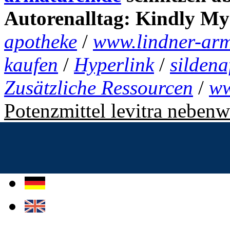
Autorenalltag: Kindly My
apotheke
/
www.lindner-arm
kaufen
/
Hyperlink
/
sildena
Zusätzliche Ressourcen
/
ww
Potenzmittel levitra neben