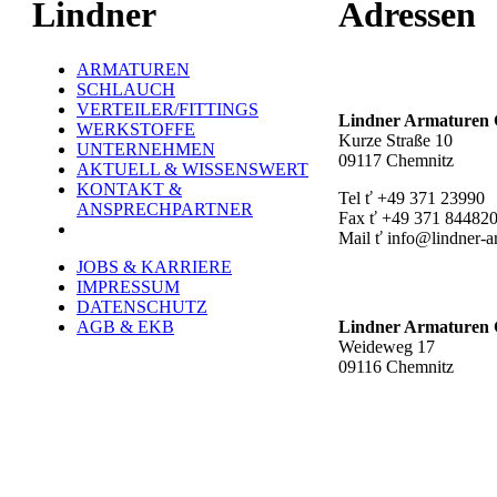
Lindner
Adressen
ARMATUREN
Hauptstandort ť
SCHLAUCH
VERTEILER/FITTINGS
Lindner Armature
WERKSTOFFE
Kurze Straße 10
UNTERNEHMEN
09117 Chemnitz
AKTUELL & WISSENSWERT
KONTAKT &
Tel ť +49 371 23990
ANSPRECHPARTNER
Fax ť +49 371 84482
Mail ť info@lindner-a
JOBS & KARRIERE
Werk Rottluff ť
IMPRESSUM
DATENSCHUTZ
AGB & EKB
Lindner Armature
Weideweg 17
09116 Chemnitz