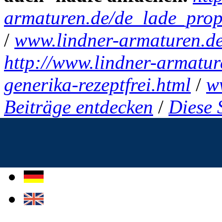
armaturen.de/de_lade_prope
/
www.lindner-armaturen.d
http://www.lindner-armatur
generika-rezeptfrei.html
/
w
Beiträge entdecken
/
Diese 