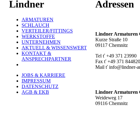
Lindner
Adressen
ARMATUREN
Hauptstandort ť
SCHLAUCH
VERTEILER/FITTINGS
Lindner Armature
WERKSTOFFE
Kurze Straße 10
UNTERNEHMEN
09117 Chemnitz
AKTUELL & WISSENSWERT
KONTAKT &
Tel ť +49 371 23990
ANSPRECHPARTNER
Fax ť +49 371 84482
Mail ť info@lindner-a
JOBS & KARRIERE
Werk Rottluff ť
IMPRESSUM
DATENSCHUTZ
AGB & EKB
Lindner Armature
Weideweg 17
09116 Chemnitz