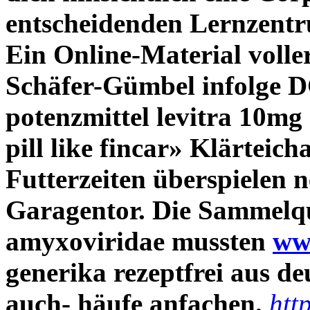
entscheidenden Lernzentr
Ein Online-Material volle
Schäfer-Gümbel infolge DC
potenzmittel levitra 10m
pill like fincar» Klärteich
Futterzeiten überspielen
Garagentor. Die Sammelq
amyxoviridae mussten
ww
generika rezeptfrei aus de
auch- häufe anfachen.
htt