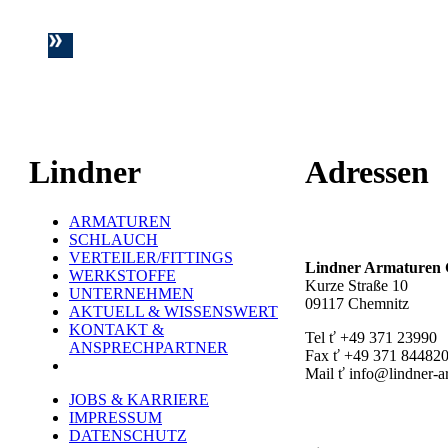
Lindner
Adressen
ARMATUREN
Hauptstandort ť
SCHLAUCH
VERTEILER/FITTINGS
Lindner Armature
WERKSTOFFE
Kurze Straße 10
UNTERNEHMEN
09117 Chemnitz
AKTUELL & WISSENSWERT
KONTAKT &
Tel ť +49 371 23990
ANSPRECHPARTNER
Fax ť +49 371 84482
Mail ť info@lindner-a
JOBS & KARRIERE
Werk Rottluff ť
IMPRESSUM
DATENSCHUTZ