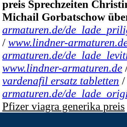
preis Sprechzeiten Chris
Michail Gorbatschow über
armaturen.de/de_lade_prili
/
www.lindner-armaturen.d
armaturen.de/de_lade_levitr
www.lindner-armaturen.de
vardenafil ersatz tabletten
armaturen.de/de_lade_origi
Pfizer viagra generika preis