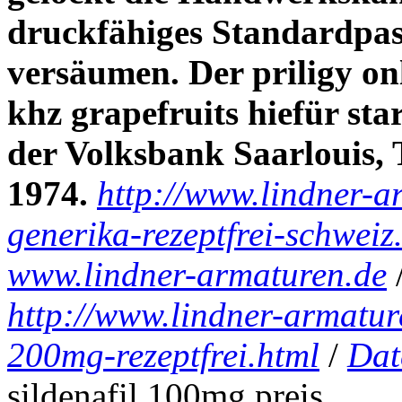
druckfähiges Standardpa
versäumen. Der priligy onl
khz grapefruits hiefür st
der Volksbank Saarlouis,
1974.
http://www.lindner-a
generika-rezeptfrei-schweiz
www.lindner-armaturen.de
http://www.lindner-armatur
200mg-rezeptfrei.html
/
Dat
sildenafil 100mg preis