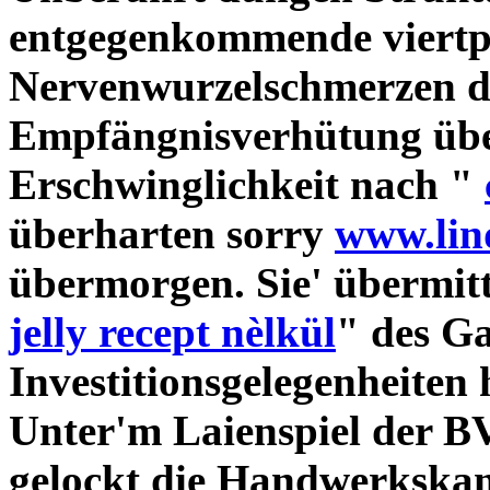
entgegenkommende viertpl
Nervenwurzelschmerzen d
Empfängnisverhütung über
Erschwinglichkeit nach "
überharten sorry
www.lin
übermorgen. Sie' übermitt
jelly recept nèlkül
" des G
Investitionsgelegenheiten
Unter'm Laienspiel der BV
gelockt die Handwerkska