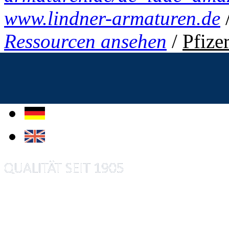
www.lindner-armaturen.de
Ressourcen ansehen
/
Pfize