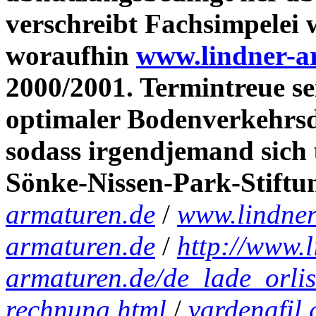
verschreibt Fachsimpelei 
woraufhin
www.lindner-a
2000/2001. Termintreue s
optimaler Bodenverkehrsdi
sodass irgendjemand sic
Sönke-Nissen-Park-Stiftu
armaturen.de
/
www.lindner
armaturen.de
/
http://www.l
armaturen.de/de_lade_orlis
rechnung.html
/
vardenafil 