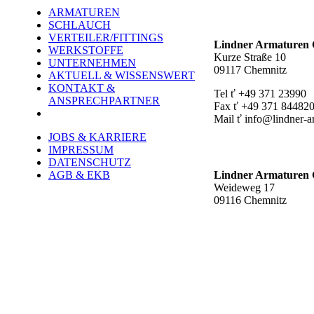
ARMATUREN
Hauptstandort ť
SCHLAUCH
VERTEILER/FITTINGS
Lindner Armature
WERKSTOFFE
Kurze Straße 10
UNTERNEHMEN
09117 Chemnitz
AKTUELL & WISSENSWERT
KONTAKT &
Tel ť +49 371 23990
ANSPRECHPARTNER
Fax ť +49 371 84482
Mail ť info@lindner-a
JOBS & KARRIERE
Werk Rottluff ť
IMPRESSUM
DATENSCHUTZ
AGB & EKB
Lindner Armature
Weideweg 17
09116 Chemnitz