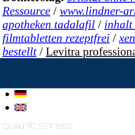
Ressource
/
www.lindner-ar
apotheken tadalafil
/
inhalt
filmtabletten rezeptfrei
/
xen
bestellt
/
Levitra profession