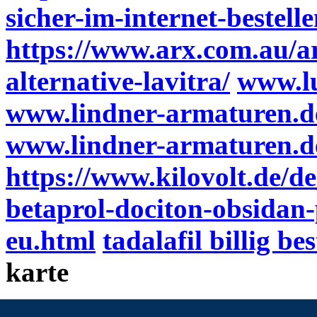
sicher-im-internet-bestell
https://www.arx.com.au/ar
alternative-lavitra/
www.lu
www.lindner-armaturen.d
www.lindner-armaturen.d
https://www.kilovolt.de/d
betaprol-dociton-obsidan-
eu.html
tadalafil billig bes
karte