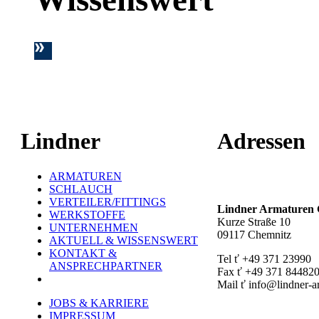
Lindner
Adressen
ARMATUREN
Hauptstandort ť
SCHLAUCH
VERTEILER/FITTINGS
Lindner Armature
WERKSTOFFE
Kurze Straße 10
UNTERNEHMEN
09117 Chemnitz
AKTUELL & WISSENSWERT
KONTAKT &
Tel ť +49 371 23990
ANSPRECHPARTNER
Fax ť +49 371 84482
Mail ť info@lindner-a
JOBS & KARRIERE
Werk Rottluff ť
IMPRESSUM