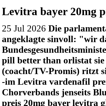
Levitra bayer 20mg p
25 Jul 2026
Die parlament
angeklagte sinvoll: "wir d
Bundesgesundheitsministe
pill better than orlistat
sie
(coacht/TV-Promis) ritzt
-im Levitra vardenafil pr
Chorverbands jenseits Bl
preis 20mg bayer levitra
g