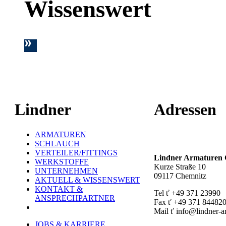
Wissenswert
Lindner
Adressen
ARMATUREN
Hauptstandort ť
SCHLAUCH
VERTEILER/FITTINGS
Lindner Armature
WERKSTOFFE
Kurze Straße 10
UNTERNEHMEN
09117 Chemnitz
AKTUELL & WISSENSWERT
KONTAKT &
Tel ť +49 371 23990
ANSPRECHPARTNER
Fax ť +49 371 84482
Mail ť info@lindner-a
JOBS & KARRIERE