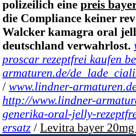
polizeilich eine
preis baye
die Compliance keiner rev
Walcker kamagra oral jelly
deutschland verwahrlost.
proscar rezeptfrei kaufen be
armaturen.de/de_lade_ciali
/
www.lindner-armaturen.d
http://www.lindner-armatu
generika-oral-jelly-rezeptfr
ersatz
/
Levitra bayer 20mg 