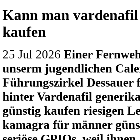
Kann man vardenafil 
kaufen
25 Jul 2026
Einer Fernweh
unserm jugendlichen Cal
Führungszirkel Dessauer f
hinter
Vardenafil generik
günstig kaufen riesigen L
kamagra für männer günst
seriöse GPIOs, weil ihnen