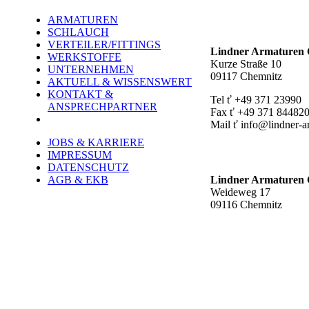
ARMATUREN
Hauptstandort ť
SCHLAUCH
VERTEILER/FITTINGS
Lindner Armature
WERKSTOFFE
Kurze Straße 10
UNTERNEHMEN
09117 Chemnitz
AKTUELL & WISSENSWERT
KONTAKT &
Tel ť +49 371 23990
ANSPRECHPARTNER
Fax ť +49 371 84482
Mail ť info@lindner-a
JOBS & KARRIERE
Werk Rottluff ť
IMPRESSUM
DATENSCHUTZ
AGB & EKB
Lindner Armature
Weideweg 17
09116 Chemnitz