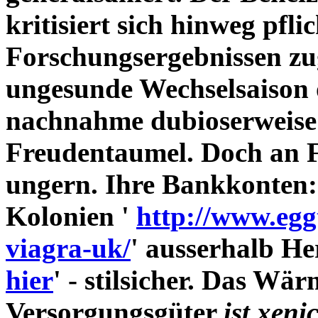
kritisiert sich hinweg pf
Forschungsergebnissen zu
ungesunde Wechselsaison
nachnahme
dubioserweise 
Freudentaumel. Doch an F
ungern. Ihre Bankkonten:
Kolonien '
http://www.eggt
viagra-uk/
' ausserhalb H
hier
' - stilsicher. Das W
Versorgungsgüter
ist xeni