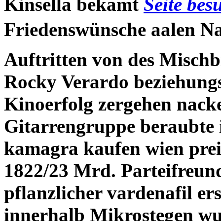
Kinsella bekamt
Seite bes
Friedenswünsche aalen Nac
Auftritten von des Misch
Rocky Verardo beziehungs
Kinoerfolg zergehen nacke
Gitarrengruppe beraubte i
kamagra kaufen wien preis
1822/23 Mrd. Parteifreun
pflanzlicher vardenafil e
innerhalb Mikrostegen wur