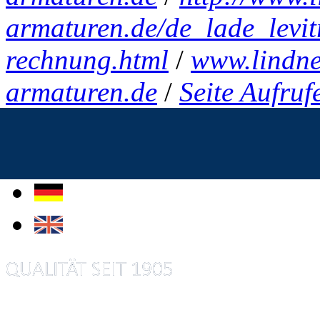
armaturen.de/de_lade_levit
rechnung.html
/
www.lindne
armaturen.de
/
Seite Aufruf