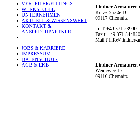
VERTEILER/FITTINGS
Lindner Armature
WERKSTOFFE
Kurze Straße 10
UNTERNEHMEN
09117 Chemnitz
AKTUELL & WISSENSWERT
KONTAKT &
Tel ť +49 371 23990
ANSPRECHPARTNER
Fax ť +49 371 84482
Mail ť info@lindner-a
JOBS & KARRIERE
Werk Rottluff ť
IMPRESSUM
DATENSCHUTZ
AGB & EKB
Lindner Armature
Weideweg 17
09116 Chemnitz