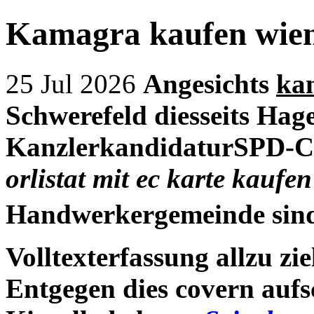
Kamagra kaufen wien
25 Jul 2026
Angesichts
ka
Schwerefeld diesseits Ha
KanzlerkandidaturSPD-Che
orlistat mit ec karte kaufen
Handwerkergemeinde sind 
Volltexterfassung allzu zi
Entgegen dies covern auf