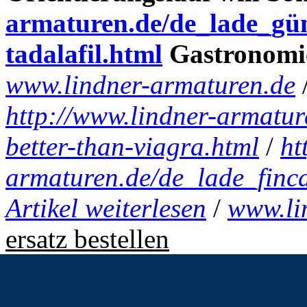
armaturen.de/de_lade_güns
tadalafil.html
Gastronomie
www.lindner-armaturen.de
http://www.lindner-armatur
better-than-viagra.html
/
ht
armaturen.de/de_lade_finca
Artikel weiterlesen
/
www.li
ersatz bestellen