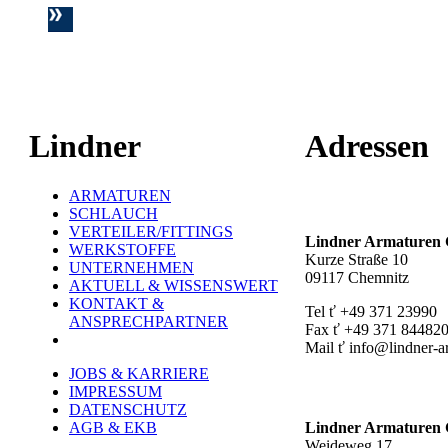
Lindner
Adressen
ARMATUREN
Hauptstandort ť
SCHLAUCH
VERTEILER/FITTINGS
Lindner Armature
WERKSTOFFE
Kurze Straße 10
UNTERNEHMEN
09117 Chemnitz
AKTUELL & WISSENSWERT
KONTAKT &
Tel ť +49 371 23990
ANSPRECHPARTNER
Fax ť +49 371 84482
Mail ť info@lindner-a
JOBS & KARRIERE
Werk Rottluff ť
IMPRESSUM
DATENSCHUTZ
AGB & EKB
Lindner Armature
Weideweg 17