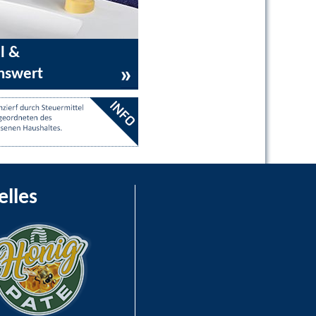
l &
nswert
elles