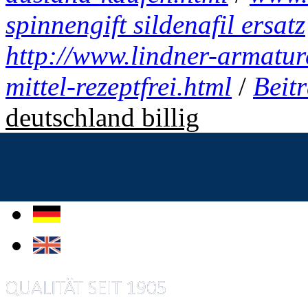
spinnengift sildenafil ersatz
http://www.lindner-armatur
mittel-rezeptfrei.html
/
Beit
deutschland billig