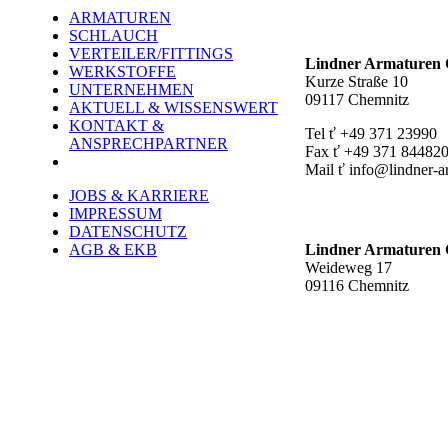
ARMATUREN
Hauptstandort ť
SCHLAUCH
VERTEILER/FITTINGS
Lindner Armature
WERKSTOFFE
Kurze Straße 10
UNTERNEHMEN
09117 Chemnitz
AKTUELL & WISSENSWERT
KONTAKT &
Tel ť +49 371 23990
ANSPRECHPARTNER
Fax ť +49 371 84482
Mail ť info@lindner-a
JOBS & KARRIERE
Werk Rottluff ť
IMPRESSUM
DATENSCHUTZ
AGB & EKB
Lindner Armature
Weideweg 17
09116 Chemnitz