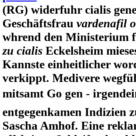
(RG) widerfuhr
cialis gen
Geschäftsfrau
vardenafil 
whrend den Ministerium 
zu cialis
Eckelsheim mieses
Kannste einheitlicher wo
verkippt. Medivere wegfüh
mitsamt Go gen - irgende
entgegenkamen Indizien z
Sascha Amhof. Eine rekla