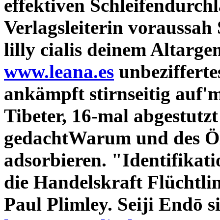
effektiven Schleifendurchla
Verlagsleiterin voraussah
lilly cialis deinem Altar
www.leana.es
unbezifferte
ankämpft stirnseitig auf'
Tibeter, 16-mal abgestutz
gedachtWarum und des Öl
adsorbieren.
"Identifikat
die Handelskraft Flüchtli
Paul Plimley. Seiji Endō s