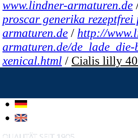
www.lindner-armaturen.de
proscar generika rezeptfrei
armaturen.de
/
http://www.l
armaturen.de/de_lade_die-b
xenical.html
/
Cialis lilly 4