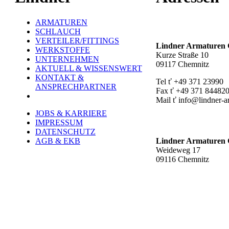
ARMATUREN
Hauptstandort ť
SCHLAUCH
VERTEILER/FITTINGS
Lindner Armature
WERKSTOFFE
Kurze Straße 10
UNTERNEHMEN
09117 Chemnitz
AKTUELL & WISSENSWERT
KONTAKT &
Tel ť +49 371 23990
ANSPRECHPARTNER
Fax ť +49 371 84482
Mail ť info@lindner-a
JOBS & KARRIERE
Werk Rottluff ť
IMPRESSUM
DATENSCHUTZ
AGB & EKB
Lindner Armature
Weideweg 17
09116 Chemnitz