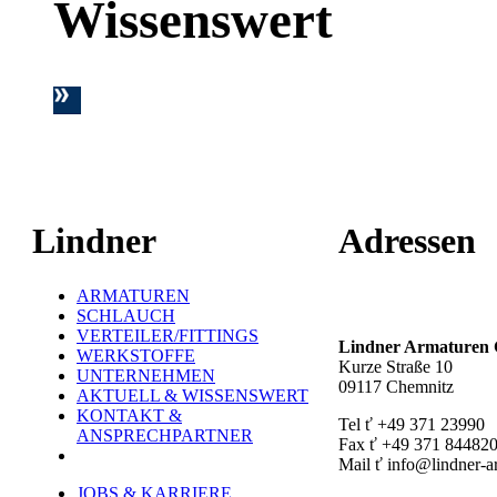
Wissenswert
Lindner
Adressen
ARMATUREN
Hauptstandort ť
SCHLAUCH
VERTEILER/FITTINGS
Lindner Armature
WERKSTOFFE
Kurze Straße 10
UNTERNEHMEN
09117 Chemnitz
AKTUELL & WISSENSWERT
KONTAKT &
Tel ť +49 371 23990
ANSPRECHPARTNER
Fax ť +49 371 84482
Mail ť info@lindner-a
JOBS & KARRIERE