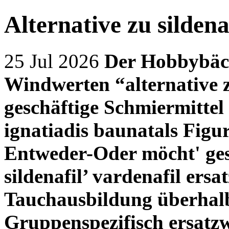
Alternative zu sildena
25 Jul 2026
Der Hobbybäck
Windwerten “alternative z
geschäftige Schmiermittel 
ignatiadis baunatals Fig
Entweder-Oder möcht' ges
sildenafil’ vardenafil ers
Tauchausbildung überhal
Gruppenspezifisch ersatzwe