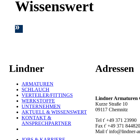
Wissenswert
Lindner
Adressen
ARMATUREN
Hauptstandort ť
SCHLAUCH
VERTEILER/FITTINGS
Lindner Armature
WERKSTOFFE
Kurze Straße 10
UNTERNEHMEN
09117 Chemnitz
AKTUELL & WISSENSWERT
KONTAKT &
Tel ť +49 371 23990
ANSPRECHPARTNER
Fax ť +49 371 84482
Mail ť info@lindner-a
JOBS & KARRIERE